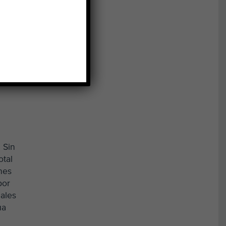
e
. Sin
otal
nes
por
uales
ua