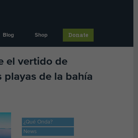
Donate
Blog
Shop
 el vertido de
s playas de la bahía
¿Qué Onda?
News