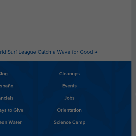
rld Surf League Catch a Wave for Good
→
Blog
Cleanups
Español
Events
ancials
Jobs
ys to Give
Orientation
lean Water
Science Camp