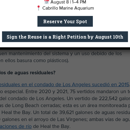
August 8 | 1–4 PM
 Ciudad de Los Angeles y su Oficina de Saneamiento. La
Cabrillo Marine Aquarium
conteniendo y tratando cientos de millones de galones d
Reserve Your Spot
e produce un vertido la Ciudad debe actuar deprisa para
ar la causa para prevenir más vertidos.
Sign the Reuse is a Right Petition by August 10th
 aguas residuales?
uen mantenimiento del sistema y un uso debido de los
en ellos basura como plásticos).
dos de aguas residuales?
residuales en el condado de Los Angeles sucedió en 2015
o especial. Entre 2020 y 2021, 75 vertidos mandaron un t
s del condado de Los Angeles. Un vertido de 222,542 galo
as de Long Beach cerradas; esta es un área monitoreada 
Heal the Bay. Un total de 39,621 galones de aguas resid
40 galones en el arroyo de Las Virgenes; ambas vías de ag
caciones de río
de Heal the Bay.