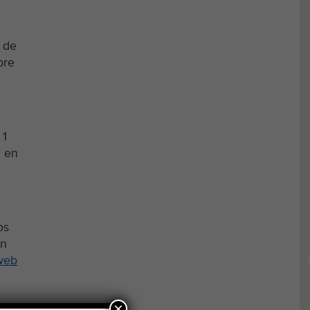
2 de
bre
 1
n en
os
en
web
×