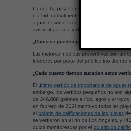
Lo que ha pasado es responsabilidad de la
ciudad normalmente hace un buen trabajo 
aguas residuales cada día – pero cuando s
avisar al público, y debe descubrir y arregl
¿Cómo se pueden prevenir los vertidos de
Las mejores medidas preventivas son un b
inodoros por parte del público (no tirando 
¿Cada cuanto tiempo suceden estos verti
El
último vertido de importancia de aguas 
embargo, los vertidos pequeños no son alg
de 346,888 galones a ríos, lagos y arroyo
en febrero de 2021 mantuvo todas las play
el
boletín de calificaciones de las playas
de 
se vertieron en el río de Los Angeles, y 1
dulce monitoreadas por el
boletín de califi