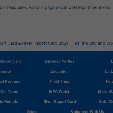
s residuales, visite la
página web
del Departamento de
.
ort Card & River Report Card 2021
Heal the Bay and Wo
Report Card
Birthday Parties
onate
Education
En 
ed Partners
Field Trips
Fin
 Our Team
MPA Watch
More Wa
te Rentals
River Report Card
Safe C
Shop
Volunteer With Us