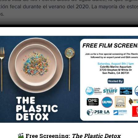
ón fecal durante el verano del 2020. La mayoría de esto
s.
do problemas con la calidad del agua, lo que le valió el
s de agua dulce por tercer año consecutivo.
rgencia de las bifurcaciones norte y oeste, fue
esta cuenca en el Boletín de Calificaciones del Ríos.
orpresa en la lista de los Peores Sitios de agua dulce,
Este sitio donde se puede nadar está ubicado en las mont
e agua.
de la cuenca del río L.A. tuvo otro año decepcionante en
 botes de Lake Balboa, la salida de Lake Balboa y el arro
los Peores Sitios de agua dulce.
SAN (LA Saneamiento y Medio Ambiente) en el verano del
unga Creek en el sector de Vogel Flats como un lugar de
Free Screening:
The Plastic Detox