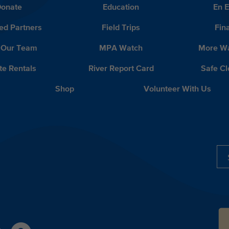
onate
Education
En 
ed Partners
Field Trips
Fin
 Our Team
MPA Watch
More Wa
te Rentals
River Report Card
Safe C
Shop
Volunteer With Us