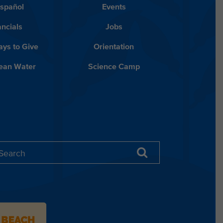
Español
Events
ancials
Jobs
ys to Give
Orientation
lean Water
Science Camp