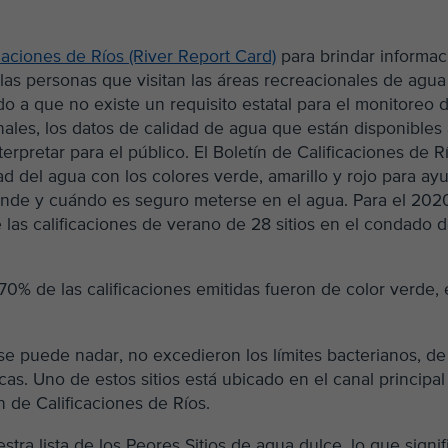
icaciones de Ríos (River Report Card)
para brindar informac
 las personas que visitan las áreas recreacionales de agua
 a que no existe un requisito estatal para el monitoreo d
nales, los datos de calidad de agua que están disponibles
erpretar para el público. El Boletín de Calificaciones de R
d del agua con los colores verde, amarillo y rojo para ay
ónde y cuándo es seguro meterse en el agua. Para el 202
las calificaciones de verano de 28 sitios en el condado 
l 70% de las calificaciones emitidas fueron de color verde, 
se puede nadar, no excedieron los límites bacterianos, de
as. Uno de estos sitios está ubicado en el canal principal
ín de Calificaciones de Ríos.
stra lista de los Peores Sitios de agua dulce, lo que signif