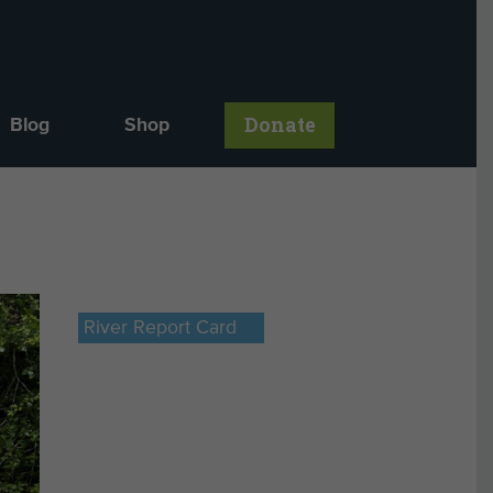
Donate
Blog
Shop
River Report Card