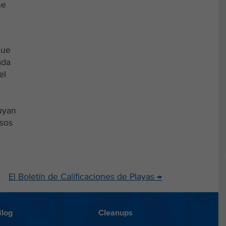
he
que
ada
el
uyan
isos
El Boletín de Calificaciones de Playas
→
Blog
Cleanups