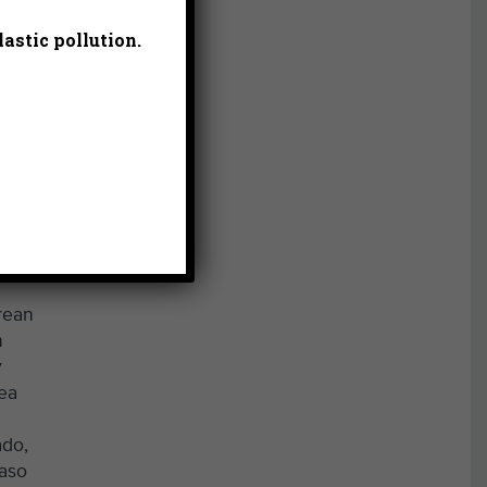
astic pollution.
nes
la
a del
tán
crean
n
y
lea
ado,
paso