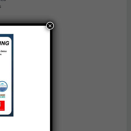
s
×
añas
yo