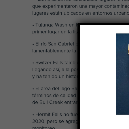
que experimentaron una mayor contaminaci
lugares están ubicados en entornos urbano
• Tujunga Wash en Hansen Dam sigue tenien
primer lugar en la lista de los Peores Sitio
• El río San Gabriel por debajo de la conve
lamentablemente la primera falta que tiene 
• Switzer Falls también hizo una aparición s
llegando así, a la posición número nueve. 
y ha tenido un historial de buena calidad d
• El área del lago Balboa en la parte alta 
términos de calidad de agua. La rampa para
de Bull Creek entraron en nuestra lista de 
• Hermit Falls no fue monitoreado por LA
2020, pero se agregó el arroyo de Big Tuj
monitoreo.