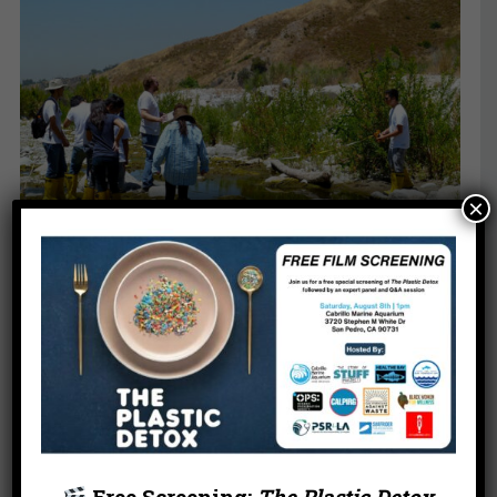
Comprueba nuestro mapa para ver los últimos
resultados de la calidad de agua:
×
Hoy empezamos de publicar notas de la calidad de
agua de las zonas recreativas de agua dulce que
existan aquí en Los Ángeles. Nuestra científica Dr.
Katherine Pease nos explica por qué este labor es
importante y nos habla de la gente interesante que
nos está ayudando de completarla.
Free Screening:
The Plastic Detox