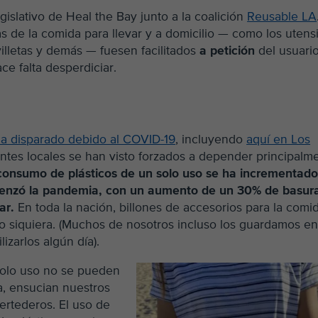
islativo de Heal the Bay junto a la coalición
Reusable LA
as de la comida para llevar y a domicilio — como los utensi
illetas y demás — fuesen facilitados
a petición
del usuario
ce falta desperdiciar.
ha disparado debido al COVID-19
, incluyendo
aquí en Los
ntes locales se han visto forzados a depender principalm
consumo de plásticos de un solo uso se ha incrementad
enzó la pandemia, con un aumento de un 30% de basur
rar.
En toda la nación, billones de accesorios para la comi
do siquiera. (Muchos de nosotros incluso los guardamos e
izarlos algún día).
solo uso no se pueden
ca, ensucian nuestros
vertederos. El uso de