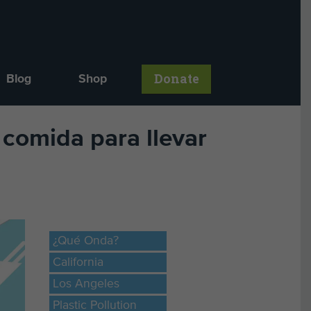
Donate
Blog
Shop
 comida para llevar
¿Qué Onda?
California
Los Angeles
Plastic Pollution