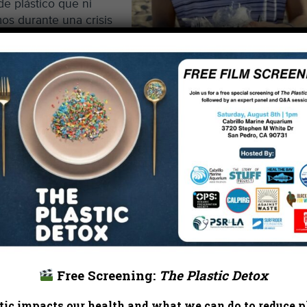
de plástico que ni
mos durante una crisis
problemas de justicia
imera línea sufriendo
tico, la extracción de
s de un solo uso.
 por legislar
ado de Los Angeles.
o de la ciudad de Los
dujeron una
ElDesperdicio.
llevar, servicio a
os de terceros, todos
camente bajo petición. La Junta de Supervisores del Cond
rero de 2021 pasó una moción similar de forma unánime t
e la junta.
Free Screening:
The Plastic Detox
 de la comunidad pueden necesitar pajitas/ popotes/pajill
ic impacts our health and what we can do to reduce pl