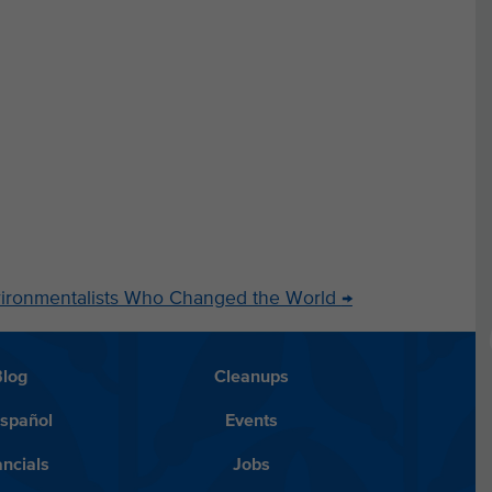
ronmentalists Who Changed the World
→
Blog
Cleanups
Español
Events
ancials
Jobs