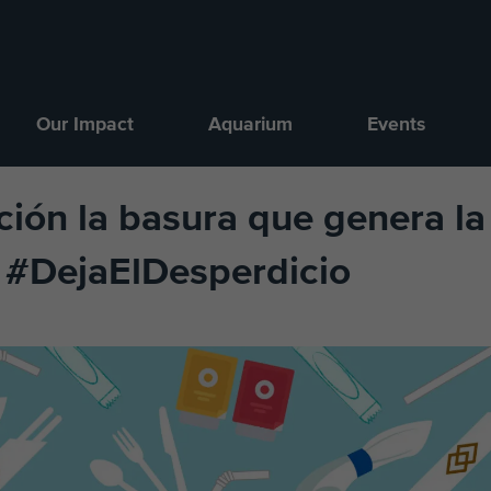
Our Impact
Aquarium
Events
ión la basura que genera la
n #DejaElDesperdicio