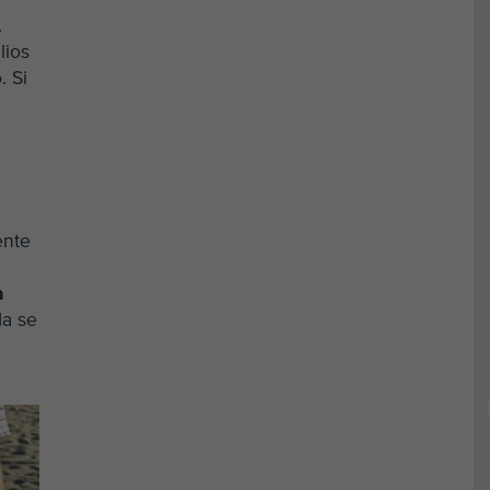
.
lios
. Si
ente
o
a
da se
n