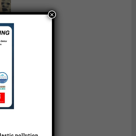
×
ado
ras
as,
astic pollution.