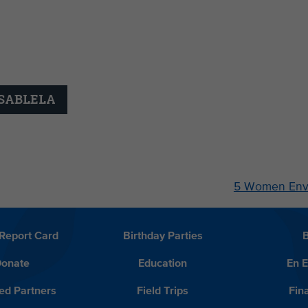
USABLELA
5 Women Envi
Report Card
Birthday Parties
onate
Education
En 
ed Partners
Field Trips
Fin