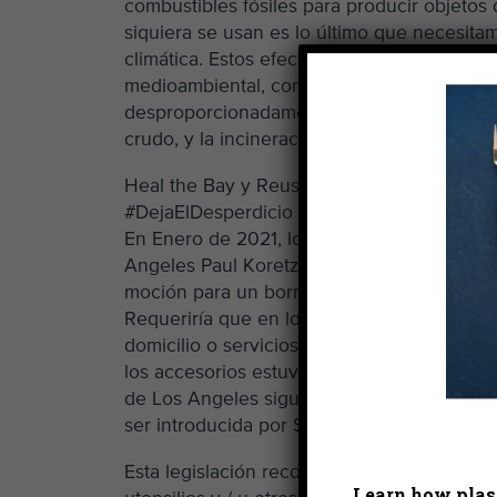
combustibles fósiles para producir objetos 
siquiera se usan es lo último que necesita
climática. Estos efectos también presentan 
medioambiental, con las comunidades en pr
desproporcionadamente por el cambio climá
crudo, y la incineración asociada a plástico
Heal the Bay y Reusable LA están abogando
#DejaElDesperdicio en la ciudad y el cond
En Enero de 2021, los miembros del consej
Angeles Paul Koretz y Paul Krekorian intro
moción para un borrador de ley para #Deja
Requeriría que en los casos de comida para 
domicilio o servicios de entrega a domicili
los accesorios estuvieran disponibles úni
de Los Angeles siguió el ejemplo y en Feb
ser introducida por Sheila Kuehl, miembro d
Esta legislación reconoce que los miembros
Learn how plast