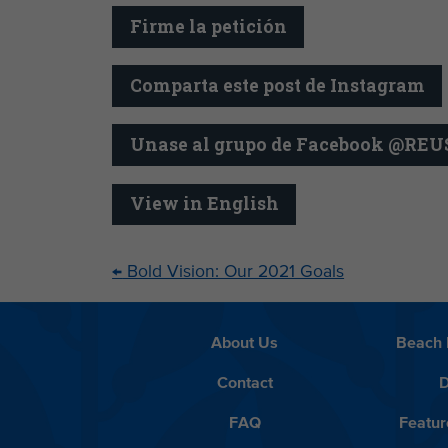
Firme la petición
Comparta este post de Instagram
Unase al grupo de Facebook @RE
View in English
←
Bold Vision: Our 2021 Goals
About Us
Beach 
Contact
D
FAQ
Featur