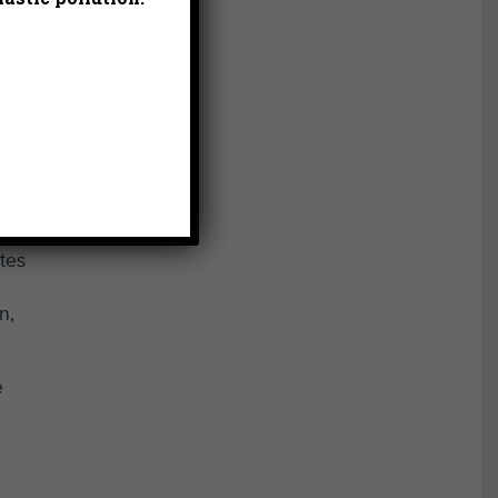
do”
para
onar
 un
“bajo
to
tes
n,
e