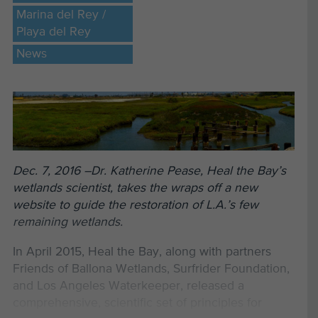
trabajo y para la bahía.
Marina del Rey /
Como un perro guardián de confianza, Heal the
Playa del Rey
Bay se guía por la mejor ciencia y no por las
News
emociones. Y cuando una acción federal de la
nueva administración amenaza la salud y el
bienestar de la Bahía, hablamos bien claro.
Pues bien, éste es uno de esos momentos.
Dec. 7, 2016 –Dr. Katherine Pease, Heal the Bay’s
wetlands scientist, takes the wraps off a new
website to guide the restoration of L.A.’s few
remaining wetlands.
In April 2015, Heal the Bay, along with partners
Friends of Ballona Wetlands, Surfrider Foundation,
and Los Angeles Waterkeeper, released a
comprehensive, scientific set of principles for