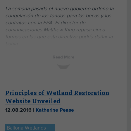
La semana pasada el nuevo gobierno ordeno la
congelación de los fondos para las becas y los
contratos con la EPA. El director de
comunicaciones Matthew King repasa cinco
formas en las que esta directiva podría dañar la
bahía.
Estos son tiempos revueltos y extraños en
Read More
Washington D.C. Muchos conservadores y
populistas están eufóricos con el nuevo gobierno,
mientras que los progresistas cada día que pasa se
sienten más pesimistas.
Principles of Wetland Restoration
También nos podemos aventurar a decir que
Website Unveiled
también son tiempos revueltos en nuestras
oficinas a medida que vamos entendiendo y
12.08.2016 |
Katherine Pease
procesando lo que las acciones de la
administración de Trump suponen para nuestro
Ballona Wetlands